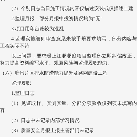
（
2
）个别日志当日施工情况内容仅描述安装或仅描述土建
2.
监理月报：部分月报中投资情况均为“无”
3.
项目用印台账较为混乱
4.
监理实施细则审查意见未按手册要求填写，部分内容与
工程实际不符
以上问题，要求璟上江澜澜庭
项目监理部
立即纠偏改正
努力提高资料编写水平、规避风险与监理履职能力。
（六）塘汛片区排水防涝能力提升及路网建设工程
监理履职
1.
监理日志
（
1
）见证取样、实测实量、分部分项验收仅列项未填写
容
（
2
）日志中未记录内部学习情况
（
3
）质量安全月报上报主管部门未记录