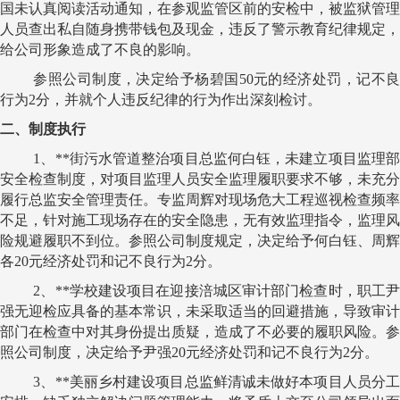
国未认真阅读活动通知，在参观监管区前的安检中，被监狱管理
人员查出私自随身携带钱包及现金，违反了警示教育纪律规定，
给公司形象造成了不良的影响。
参照公司制度，
决定给予杨碧国
50
元的经济处罚，
记不
行为
2
分，并就个人违反纪律的行为作出深刻检讨。
二、制度执行
1、**街污水管道整治项目总监何白钰，未建立项目监理部
安全检查制度，对项目监理人员安全监理履职要求不够，未充分
履行总监安全管理责任。专监周辉对现场危大工程巡视检查频率
不足，针对施工现场存在的安全隐患，无有效监理指令，监理风
险规避履职不到位。
参照公司制度规定，
决定给予何白钰、周辉
各
20
元经济处罚和记不良行为
2
分。
2、
**
学校建设项目在迎接涪城区审计部门检查时，职工
强无迎检应具备的基本常识，未采取适当的回避措施，导致审计
部门在检查中对其身份提出质疑，造成了不必要的履职风险。参
照公司制度，决定给予尹强
20
元经济处罚和记不良行为
2
分。
3、
**
美丽乡村建设项目总监鲜清诚未做好本项目人员分