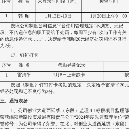
序号
姓
名
未登录时间段（周）
检查时间
1
韩
昭
1
月
13
日
-19
日
1
月
20
日上
午
9
：
00
按照公司制度公司信息平台使用管理规定“不浏览、无记
录、不传递信息的职工要给予处罚，每周至少有
1
次与工作有关
的信息传递记录……”，决定给予韩昭
20
元经济处罚和记不良行
为
2
分。
17、钉钉打卡
序号
姓
名
考勤异常记录
雷清平
1
月
8
日上班缺卡
按
1
按照《制度》钉钉打卡考勤的规定，决定给予
雷清平20
经济处罚和记不良行为
2
分。
三、通报表扬
1
、
公司创业大道西延线（东段）监理
JL1
标段项目监理
荣获绵阳新路投资发展有限责任公司“
2024
年度先进监理单位”
誉称号，为公司争得了荣誉。在此，对创业大道西延线（东段）