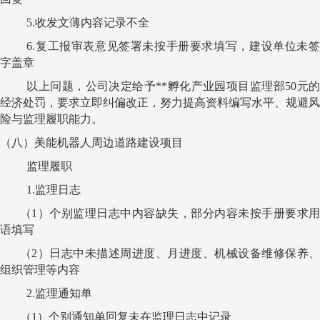
5.收发文薄内容记录不全
6.复工报审表意见签署未按手册要求填写，建设单位未签
字盖章
以上问题，公司决定给予
**孵化产业园项目
监理部
50
元
经济处罚，要求立即纠偏改正，努力提高资料编写水平、规避风
险与监理履职能力。
（八）美能机器人周边道路建设项目
监理履职
1.
监理日志
（
1
）个别监理日志中内容缺失，部分内容未按手册要求
语填写
（
2
）日志中未描述周进度、月进度、机械设备维修保养
组织管理等内容
2.
监理通知单
（
1
）个别通知单回复未在监理日志中记录