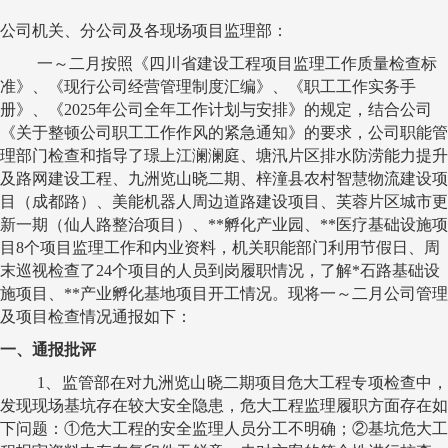
公司机关、分公司及各现场项目监理部：
一～二月按照
《四川省建设工程项目监理工作质量检查标
准》、《现行公司经营管理制度汇编》、《职工工作实务手
册》、《
2025
年公司全年工作计划与安排》的规定，结合公司
《关于整顿公司职工工作作风的紧急通知》的要求，公司职能管
理部门检查和指导了璟上江澜澜庭、塘汛片区排水防涝能力提升
及路网建设工程、九洲览山晓二期、梓潼县农村智慧物流建设项
目（成都路）、美能机器人周边道路建设项目、芙蓉片区城市更
新一期（仙人路整治项目）、
**
孵化产业园、
**
医疗基础设施项
目
8
个项目监理工作和内业资料，机关职能部门利用节假日、周
末巡视检查了
24
个项目的人员到岗履职情况，了解
*
石路基础设
施项目、
**
产业孵化基地项目开工情况。现将一～二月公司管理
及项目检查情况通报如下：
一、
通报批评
1、监管部在对九洲览山晓二期项目危大工程专项检查中，
发现现场基坑存在较大安全隐患，危大工程监理履职方面存在如
下问题：①危大工程的安全监理人员分工不明确；②基坑危大工