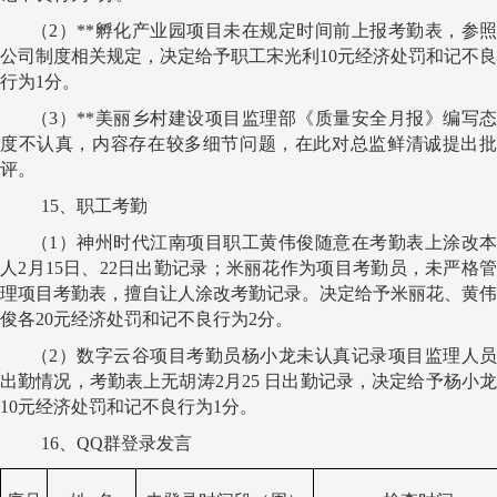
（
2
）
**孵化产业园项目
未在规定时间前上报考勤表
，参
公司制度相关规定，决定给予职工宋光利
10
元经济处罚和记不良
行为
1
分。
（
3
）
**美丽乡村建设项目监理部《质量安全月报》编写
度不认真，内容
存在较多细节问题，在此对总监
鲜清诚
提出
评。
15、职工考勤
（
1
）
神州时代江南项目职工黄伟俊随意在考勤表上涂改
人
2
月
15
日、
22
日出勤记录；米丽花作为项目考勤员，未严格
理项目考勤表，擅自让人涂改考勤记录。决定给予米丽花、黄伟
俊各
20
元经济处罚和记不良行为
2
分。
（
2
）数字云谷项目考勤员杨小龙未认真记录项目监理人
出勤情况，考勤表上无胡涛
2
月
25
日出勤记录，决定给予杨小
10
元经济处罚和记不良行为
1
分。
16、
QQ
群登录发言